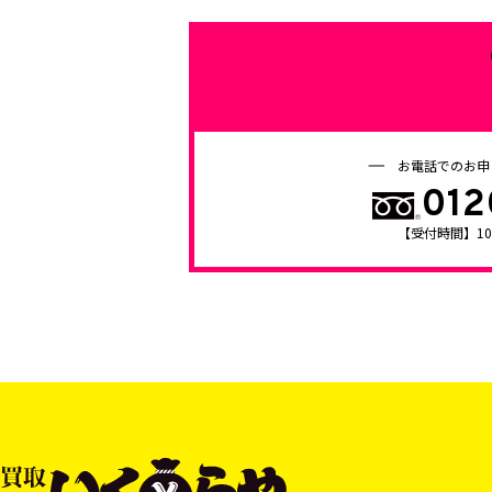
空
の
ま
ま
に
お電話でのお申
し
012
て
【受付時間】10:0
く
だ
さ
い。